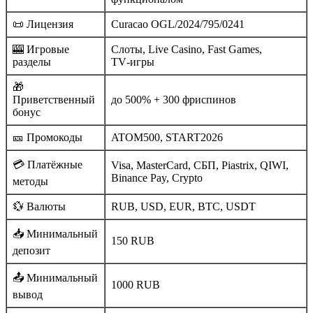
📜 Лицензия
Curacao OGL/2024/795/0241
🎰 Игровые
Слоты, Live Casino, Fast Games,
разделы
TV‑игры
🎁
Приветственный
до 500% + 300 фриспинов
бонус
🎫 Промокоды
ATOM500, START2026
💳 Платёжные
Visa, MasterCard, СБП, Piastrix, QIWI,
Binance Pay, Crypto
методы
💱 Валюты
RUB, USD, EUR, BTC, USDT
📥 Минимальный
150 RUB
депозит
📤 Минимальный
1000 RUB
вывод