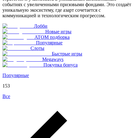
событиях с увеличенными призовыми фондами. Это создаёт
уникальную экосистему, где азарт сочетается с
коммуникацией и технологическим прогрессом.
Лобби
Новые игры
ATOM подборка
Популярные
Слоты
Быстрые игры
Megaways
Покупка бонуса
Популярные
153
Все