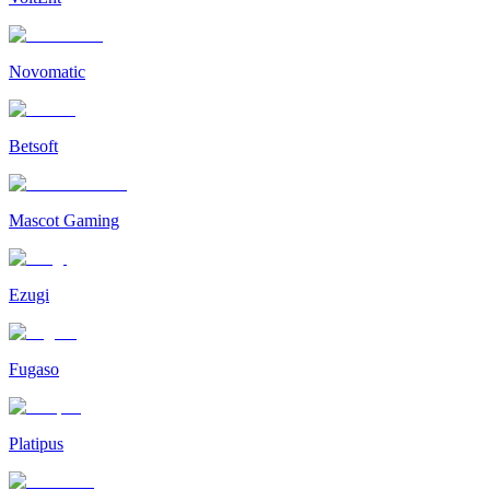
Novomatic
Betsoft
Mascot Gaming
Ezugi
Fugaso
Platipus