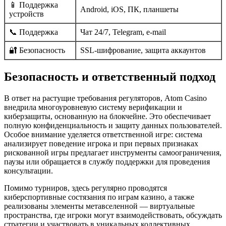
📱 Поддержка
Android, iOS, ПК, планшеты
устройств
📞 Поддержка
Чат 24/7, Telegram, e‑mail
🔐 Безопасность
SSL‑шифрование, защита аккаунтов
Безопасность и ответственный подход
В ответ на растущие требования регуляторов, Atom Casino
внедрила многоуровневую систему верификации и
киберзащиты, основанную на блокчейне. Это обеспечивает
полную конфиденциальность и защиту данных пользователей.
Особое внимание уделяется ответственной игре: система
анализирует поведение игрока и при первых признаках
рискованной игры предлагает инструменты самоограничения,
паузы или обращается в службу поддержки для проведения
консультации.
Помимо турниров, здесь регулярно проводятся
киберспортивные состязания по играм казино, а также
реализованы элементы метавселенной — виртуальные
пространства, где игроки могут взаимодействовать, обсуждать
стратегии и участвовать в уникальных коллективных