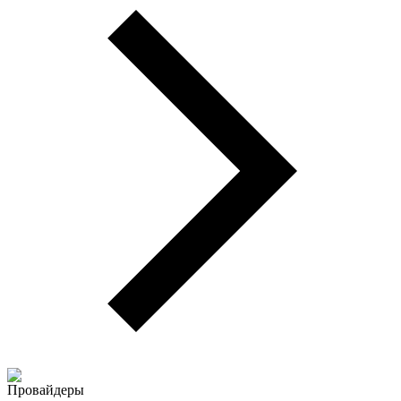
Провайдеры