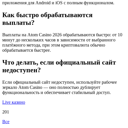
приложения для Android и iOS с полным функционалом.
Как быстро обрабатываются
выплаты?
Выплаты на Atom Casino 2026 обрабатываются быстро: от 10
минут до нескольких часов в зависимости от выбранного
платёжного метода, при этом криптовалюта обычно
обрабатывается быстрее.
Что делать, если официальный сайт
недоступен?
Если официальный сайт недоступен, используйте рабочее
зеркало Atom Casino — оно полностью дублирует
функциональность и обеспечивает стабильный доступ.
Live казино
201
Все