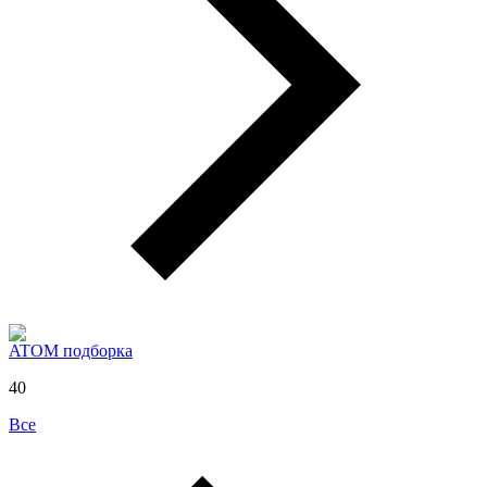
ATOM подборка
40
Все