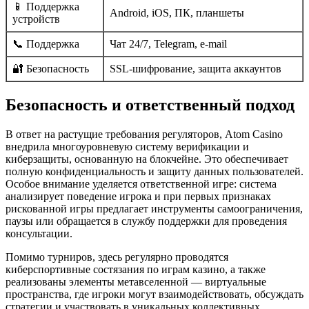
📱 Поддержка
Android, iOS, ПК, планшеты
устройств
📞 Поддержка
Чат 24/7, Telegram, e‑mail
🔐 Безопасность
SSL‑шифрование, защита аккаунтов
Безопасность и ответственный подход
В ответ на растущие требования регуляторов, Atom Casino
внедрила многоуровневую систему верификации и
киберзащиты, основанную на блокчейне. Это обеспечивает
полную конфиденциальность и защиту данных пользователей.
Особое внимание уделяется ответственной игре: система
анализирует поведение игрока и при первых признаках
рискованной игры предлагает инструменты самоограничения,
паузы или обращается в службу поддержки для проведения
консультации.
Помимо турниров, здесь регулярно проводятся
киберспортивные состязания по играм казино, а также
реализованы элементы метавселенной — виртуальные
пространства, где игроки могут взаимодействовать, обсуждать
стратегии и участвовать в уникальных коллективных