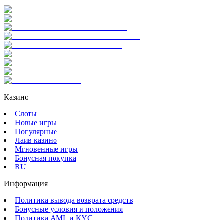
Казино
Слоты
Новые игры
Популярные
Лайв казино
Мгновенные игры
Бонусная покупка
RU
Информация
Политика вывода возврата средств
Бонусные условия и положения
Политика AML и KYC