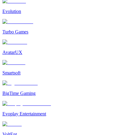
Evolution
Turbo Games
AvatarUX
Smartsoft
BigTime Gaming
Evoplay Entertainment
VoltEnt