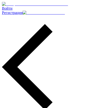
Войти
Регистрация