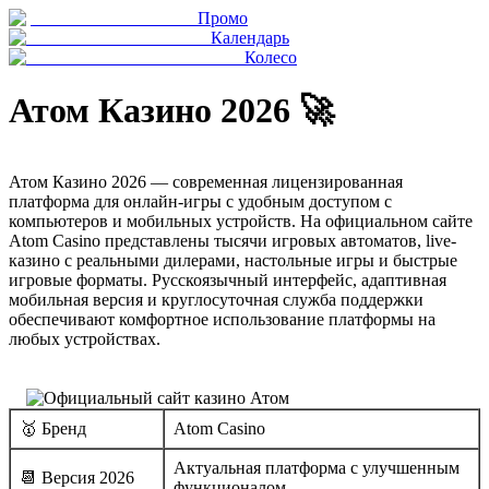
Промо
Календарь
Колесо
Атом Казино 2026 🚀
Атом Казино 2026 — современная лицензированная
платформа для онлайн-игры с удобным доступом с
компьютеров и мобильных устройств. На официальном сайте
Atom Casino представлены тысячи игровых автоматов, live-
казино с реальными дилерами, настольные игры и быстрые
игровые форматы. Русскоязычный интерфейс, адаптивная
мобильная версия и круглосуточная служба поддержки
обеспечивают комфортное использование платформы на
любых устройствах.
🥇 Бренд
Atom Casino
Актуальная платформа с улучшенным
📆 Версия 2026
функционалом