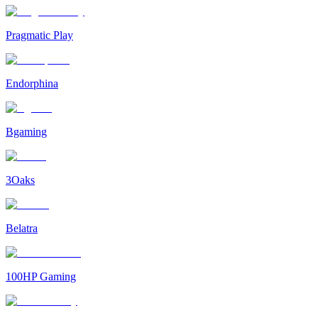
Pragmatic Play
Endorphina
Bgaming
3Oaks
Belatra
100HP Gaming