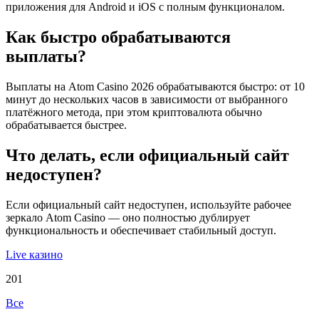
приложения для Android и iOS с полным функционалом.
Как быстро обрабатываются
выплаты?
Выплаты на Atom Casino 2026 обрабатываются быстро: от 10
минут до нескольких часов в зависимости от выбранного
платёжного метода, при этом криптовалюта обычно
обрабатывается быстрее.
Что делать, если официальный сайт
недоступен?
Если официальный сайт недоступен, используйте рабочее
зеркало Atom Casino — оно полностью дублирует
функциональность и обеспечивает стабильный доступ.
Live казино
201
Все