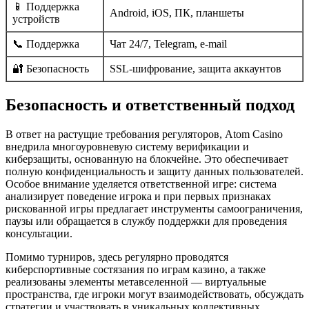
📱 Поддержка
Android, iOS, ПК, планшеты
устройств
📞 Поддержка
Чат 24/7, Telegram, e‑mail
🔐 Безопасность
SSL‑шифрование, защита аккаунтов
Безопасность и ответственный подход
В ответ на растущие требования регуляторов, Atom Casino
внедрила многоуровневую систему верификации и
киберзащиты, основанную на блокчейне. Это обеспечивает
полную конфиденциальность и защиту данных пользователей.
Особое внимание уделяется ответственной игре: система
анализирует поведение игрока и при первых признаках
рискованной игры предлагает инструменты самоограничения,
паузы или обращается в службу поддержки для проведения
консультации.
Помимо турниров, здесь регулярно проводятся
киберспортивные состязания по играм казино, а также
реализованы элементы метавселенной — виртуальные
пространства, где игроки могут взаимодействовать, обсуждать
стратегии и участвовать в уникальных коллективных