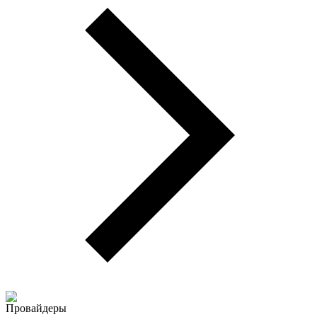
Провайдеры