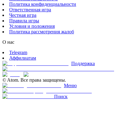
Политика конфиденциальности
Ответственная игра
Честная игра
Правила игры
Условия и положения
Политика рассмотрения жалоб
О нас
Telegram
Аффилиатам
Поддержка
© Atom. Все права защищены.
Меню
Поиск