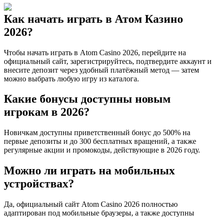
Как начать играть в Атом Казино
2026?
Чтобы начать играть в Atom Casino 2026, перейдите на
официальный сайт, зарегистрируйтесь, подтвердите аккаунт и
внесите депозит через удобный платёжный метод — затем
можно выбрать любую игру из каталога.
Какие бонусы доступны новым
игрокам в 2026?
Новичкам доступны приветственный бонус до 500% на
первые депозиты и до 300 бесплатных вращений, а также
регулярные акции и промокоды, действующие в 2026 году.
Можно ли играть на мобильных
устройствах?
Да, официальный сайт Atom Casino 2026 полностью
адаптирован под мобильные браузеры, а также доступны