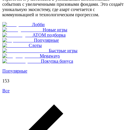
событиях с увеличенными призовыми фондами. Это создаёт
уникальную экосистему, где азарт сочетается с
коммуникацией и технологическим прогрессом.
Лобби
Новые игры
ATOM подборка
Популярные
Слоты
Быстрые игры
Megaways
Покупка бонуса
Популярные
153
Все