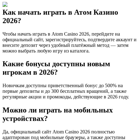
Как начать играть в Атом Казино
2026?
Чтобы начать играть в Atom Casino 2026, перейдите на
официальный сайт, зарегистрируйтесь, подтвердите аккаунт и
внесите депозит через удобный платёжный метод — затем
можно выбрать любую игру из каталога.
Какие бонусы доступны новым
игрокам в 2026?
Новичкам доступны приветственный бонус до 500% на
первые депозиты и до 300 бесплатных вращений, а также
регулярные акции и промокоды, действующие в 2026 году.
Можно ли играть на мобильных
устройствах?
Да, официальный сайт Atom Casino 2026 полностью
адаптирован под мобильные браузеры, а также доступны