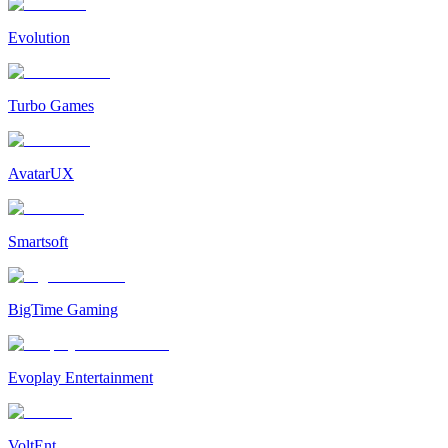
Evolution
Turbo Games
AvatarUX
Smartsoft
BigTime Gaming
Evoplay Entertainment
VoltEnt