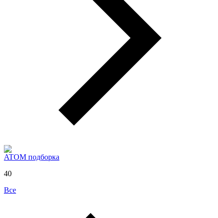
ATOM подборка
40
Все