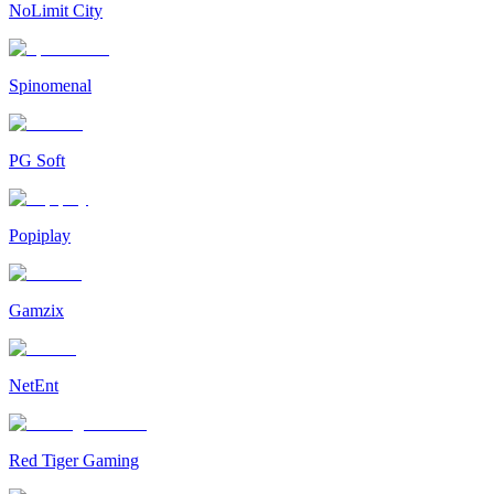
NoLimit City
Spinomenal
PG Soft
Popiplay
Gamzix
NetEnt
Red Tiger Gaming