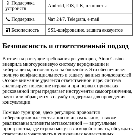
📱 Поддержка
Android, iOS, ПК, планшеты
устройств
📞 Поддержка
Чат 24/7, Telegram, e‑mail
🔐 Безопасность
SSL‑шифрование, защита аккаунтов
Безопасность и ответственный подход
В ответ на растущие требования регуляторов, Atom Casino
внедрила многоуровневую систему верификации и
киберзащиты, основанную на блокчейне. Это обеспечивает
полную конфиденциальность и защиту данных пользователей.
Особое внимание уделяется ответственной игре: система
анализирует поведение игрока и при первых признаках
рискованной игры предлагает инструменты самоограничения,
паузы или обращается в службу поддержки для проведения
консультации.
Помимо турниров, здесь регулярно проводятся
киберспортивные состязания по играм казино, а также
реализованы элементы метавселенной — виртуальные
пространства, где игроки могут взаимодействовать, обсуждать
стратегии и участвовать в уникальных коллективных