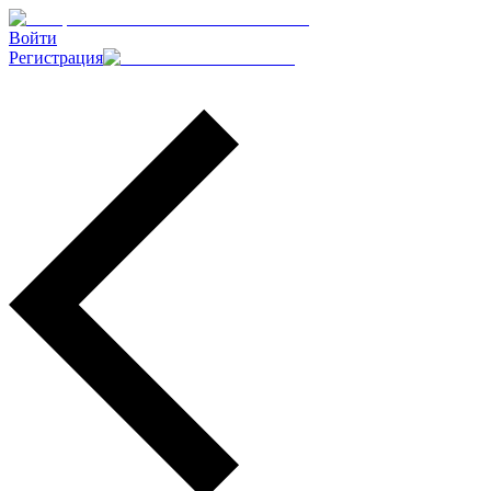
Войти
Регистрация