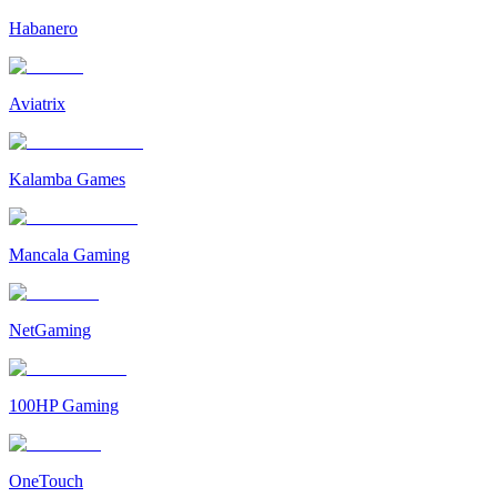
Habanero
Aviatrix
Kalamba Games
Mancala Gaming
NetGaming
100HP Gaming
OneTouch